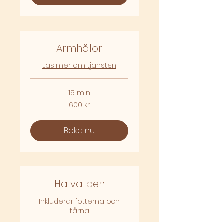
Armhålor
Läs mer om tjänsten
15 min
600
600 kr
svenska
kronor
Boka nu
Halva ben
Inkluderar fötterna och
tårna