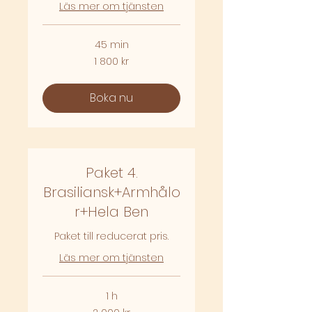
Läs mer om tjänsten
45 min
1 800
1 800 kr
svenska
kronor
Boka nu
Paket 4.
Brasiliansk+Armhålo
r+Hela Ben
Paket till reducerat pris.
Läs mer om tjänsten
1 h
2 000