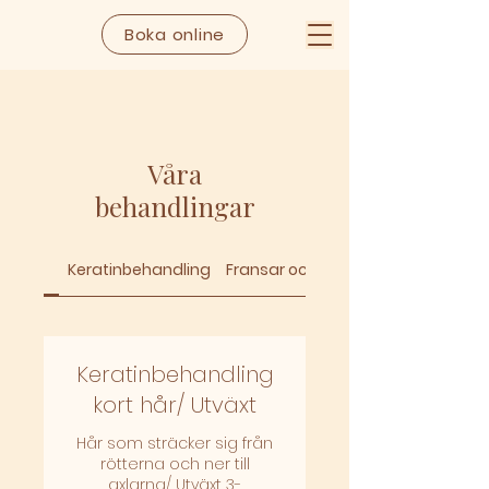
Boka online
Våra
behandlingar
Keratinbehandling
Fransar och bryn
Keratinbehandling
kort hår/ Utväxt
Hår som sträcker sig från
rötterna och ner till
axlarna/ Utväxt 3-