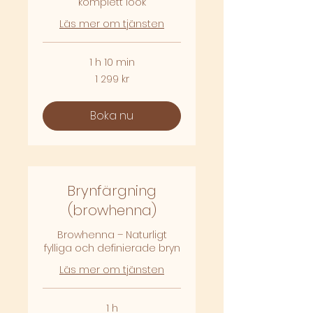
komplett look
Läs mer om tjänsten
1 h 10 min
1 299
1 299 kr
svenska
kronor
Boka nu
Brynfärgning
(browhenna)
Browhenna – Naturligt
fylliga och definierade bryn
Läs mer om tjänsten
1 h