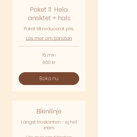
Paket 11. Hela
ansiktet + hals
Paket till reducerat pris.
Läs mer om tjänsten
15 min
600
600 kr
svenska
kronor
Boka nu
Bikinilinje
Längst troskanten - ej hel
intim