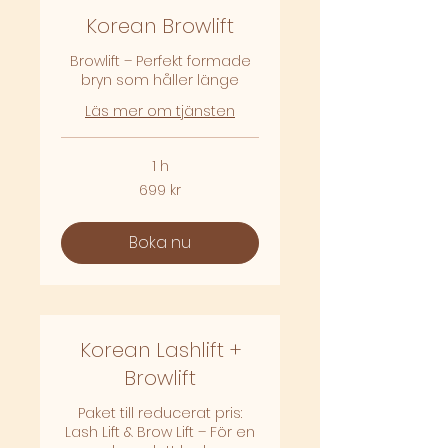
Korean Browlift
Browlift – Perfekt formade
bryn som håller länge
Läs mer om tjänsten
1 h
699
699 kr
svenska
kronor
Boka nu
Korean Lashlift +
Browlift
Paket till reducerat pris:
Lash Lift & Brow Lift – För en