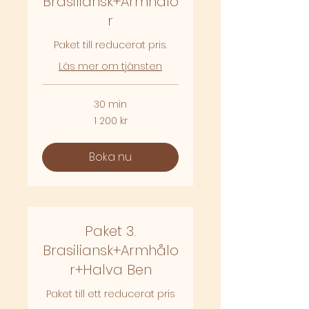
Brasiliansk+Armhålo
r
Paket till reducerat pris.
Läs mer om tjänsten
30 min
1 200
1 200 kr
svenska
kronor
Boka nu
Paket 3.
Brasiliansk+Armhålo
r+Halva Ben
Paket till ett reducerat pris