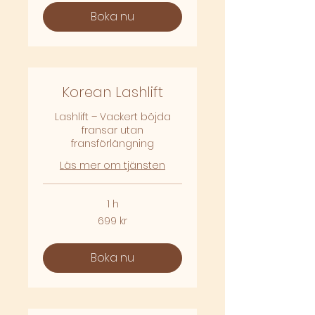
Boka nu
Korean Lashlift
Lashlift – Vackert böjda
fransar utan
fransförlängning
Läs mer om tjänsten
1 h
699
699 kr
svenska
kronor
Boka nu