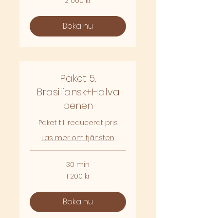
2 000 kr
svenska
kronor
Boka nu
Paket 5.
Brasiliansk+Halva
benen
Paket till reducerat pris
Läs mer om tjänsten
30 min
1 200
1 200 kr
svenska
kronor
Boka nu