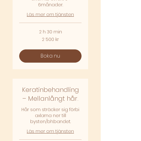
6månader.​
Läs mer om tjänsten
2 h 30 min
2 500
2 500 kr
svenska
kronor
Boka nu
Keratinbehandling
– Mellanlångt hår.
Hår som sträcker sig förbi
axlarna ner till
bysten/bh:bandet.
Läs mer om tjänsten