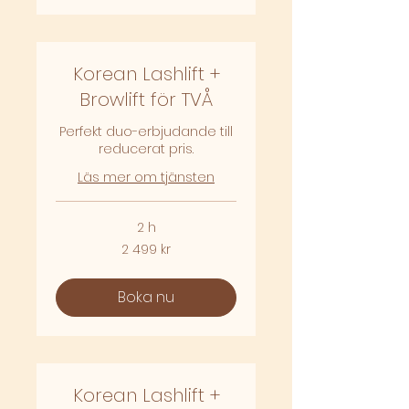
Korean Lashlift +
Browlift för TVÅ
Perfekt duo-erbjudande till
reducerat pris.
Läs mer om tjänsten
2 h
2 499
2 499 kr
svenska
kronor
Boka nu
Korean Lashlift +