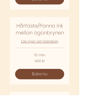
Hårfäste/Panna ink
mellan ögonbrynen
Läs mer om tjänsten
15 min
400
400 kr
svenska
kronor
Boka nu
Polisonger/kinder
Läs mer om tjänsten