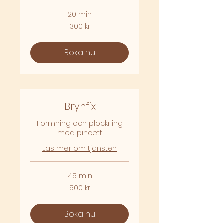
20 min
300
300 kr
svenska
kronor
Boka nu
Brynfix
Formning och plockning
med pincett
Läs mer om tjänsten
45 min
500
500 kr
svenska
kronor
Boka nu