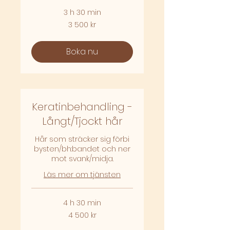
3 h 30 min
3 500
3 500 kr
svenska
kronor
Boka nu
Keratinbehandling -
Långt/Tjockt hår
Hår som sträcker sig förbi
bysten/bh:bandet och ner
mot svank/midja.
Läs mer om tjänsten
4 h 30 min
4 500
4 500 kr
svenska
kronor