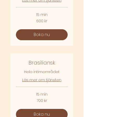
Läs mer om tjänsten
15 min
600
600 kr
svenska
kronor
Boka nu
Brasiliansk
Hela intimområdet
Läs mer om tjänsten
15 min
700
700 kr
svenska
kronor
Boka nu