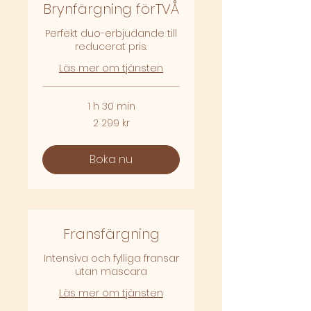
Brynfärgning förTVÅ
Perfekt duo-erbjudande till
reducerat pris.
Läs mer om tjänsten
1 h 30 min
2 299
2 299 kr
svenska
kronor
Boka nu
Fransfärgning
Intensiva och fylliga fransar
utan mascara
Läs mer om tjänsten