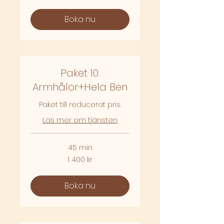
kronor
Boka nu
Paket 10.
Armhålor+Hela Ben
Paket till reducerat pris.
Läs mer om tjänsten
45 min
1 400
1 400 kr
svenska
kronor
Boka nu