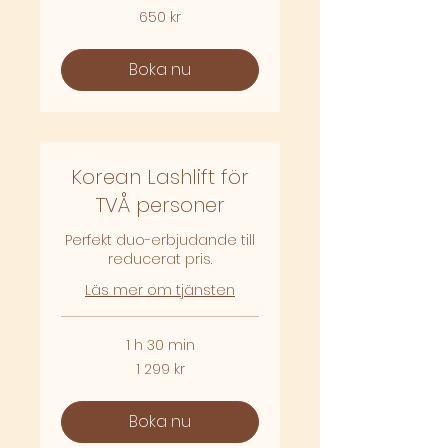
650
650 kr
svenska
kronor
Boka nu
Korean Lashlift för
TVÅ personer
Perfekt duo-erbjudande till
reducerat pris.
Läs mer om tjänsten
1 h 30 min
1 299
1 299 kr
svenska
kronor
Boka nu